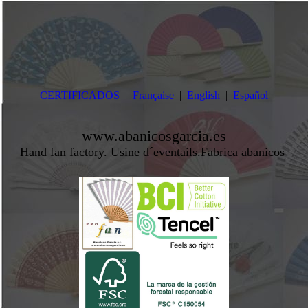
CERTIFICADOS
Française
English
Español
www.abanicosgarcia.es
Hand fan factory. Usine d´eventails.Fabrica abanicos