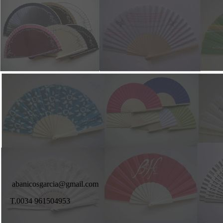
abanicosgarcia@gmail.com
T.0034 961504953